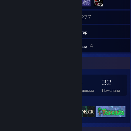
64
277
Приятели
Игри
Инвентар
24
4
Снимки
Рецензии
Игрален колекционер
277
484
4
32
Игри
Сваляеми съдържания
Рецензии
Пожелани
Отличени игри