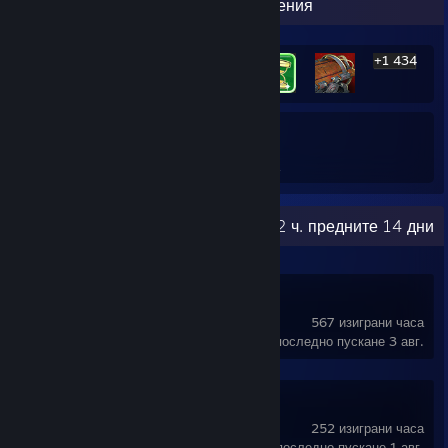
Изложение на най-редките постижения
+1 434
1 440
19%
Постижения
Средно завършени в игра
Скорошна дейност
26,2 ч. предните 14 дни
RimWorld
567 изиграни часа
последно пускане 3 авг.
Deadlock
252 изиграни часа
последно пускане 1 авг.