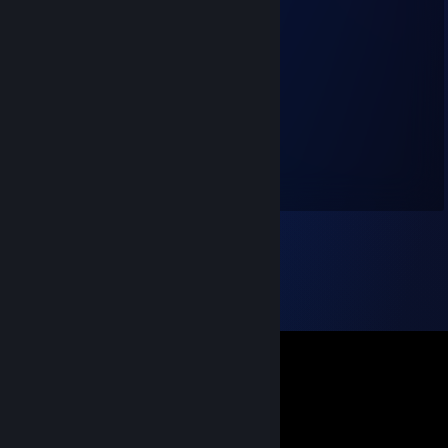
Seibz from work says hello
Net Worthless
2 март 2014 в 16:20
Mkdirnalds
mkrar
27 май 2013 в 17:27
correct :P