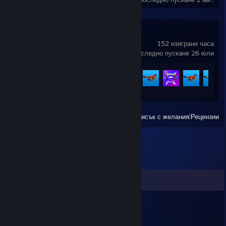
Crab Champions
152 изиграни часа
последно пускане 26 юли
Напредък за постижението
101 от 109
Преглед
Всички наскоро играни
|
Списък с желания
|
Рецензии
Коментари
s31bz
1 май 2022 в 13:06