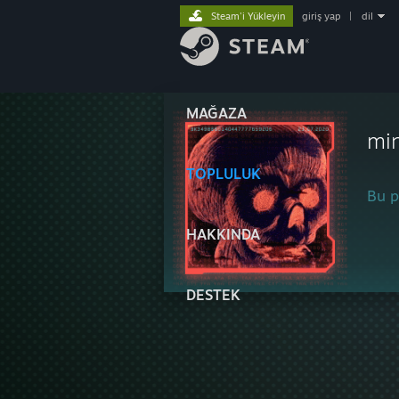
Steam'i Yükleyin
giriş yap
|
dil
MAĞAZA
min
TOPLULUK
Bu pr
HAKKINDA
DESTEK