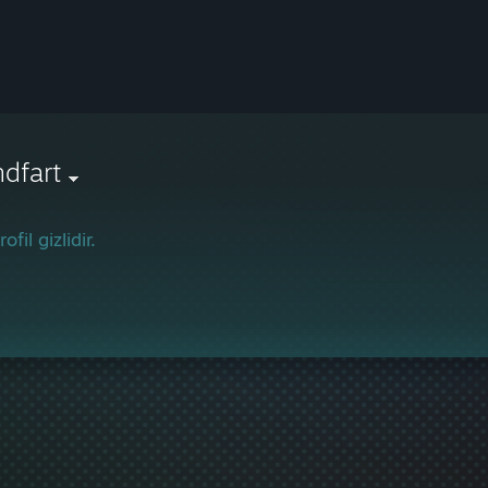
dfart
ofil gizlidir.