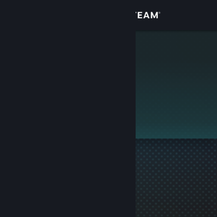
เข้าสู่ระบบ
ร้านค้า
±Mèdìç
ชุมชน
เกี่ยวกับ
โปรไฟล์นี้เป็นโปรไฟล์ส่วนตัว
ฝ่ายสนับสนุน
เปลี่ยนภาษา
รับแอป Steam แบบพกพา
ชมเว็บไซต์สำหรับเดสก์ท็อป