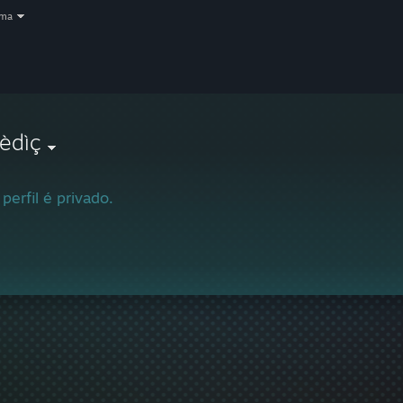
oma
èdìç
 perfil é privado.