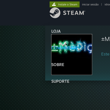
Instale o Steam
iniciar sessão
|
idi
LOJA
±M
COMUNIDADE
Este
SOBRE
SUPORTE