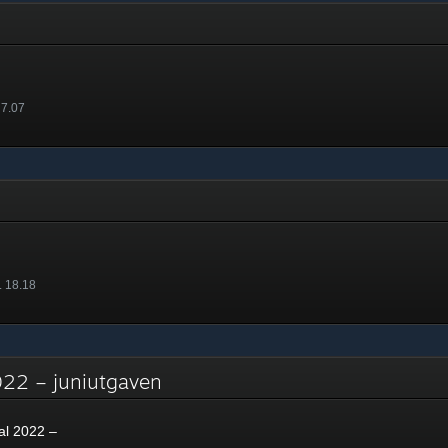
 7.07
. 18.18
2022 – juniutgaven
al 2022 –