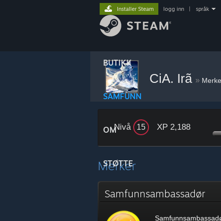
Installer Steam
logg inn
|
språk
BUTIKK
CiA. Irã
»
Merke
SAMFUNN
Nivå
XP 2,188
15
OM
Merker
STØTTE
Samfunnsambassadør
Samfunnsambassad