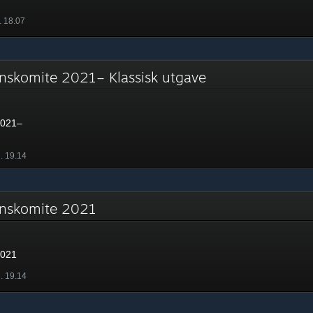
. 18.07
nskomite 2021– Klassisk utgave
2021–
l. 19.14
onskomite 2021
2021
l. 19.14