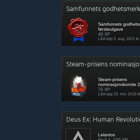
Samfunnets godhetsmerk
Samfunnets godhets
førsteutgave
40 XP
Låst opp 5. aug. 2021 kl
Steam-prisens nominasj
Steam-prisens
nominasjonskomite 
75 XP
Låst opp 25. nov. 2018 kl
Deus Ex: Human Revoluti
Lelantos
Nivå 1, 100 XP