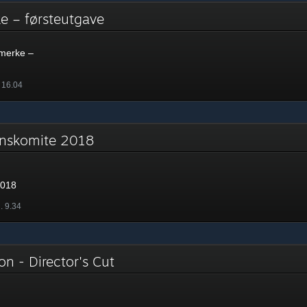
e – førsteutgave
merke –
. 16.04
onskomite 2018
2018
. 9.34
on - Director's Cut