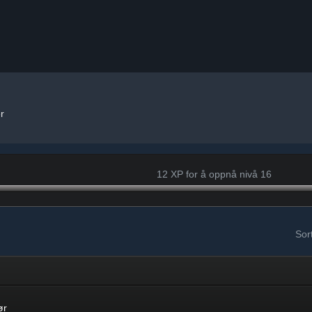
r
12 XP for å oppnå nivå 16
Sort
ør