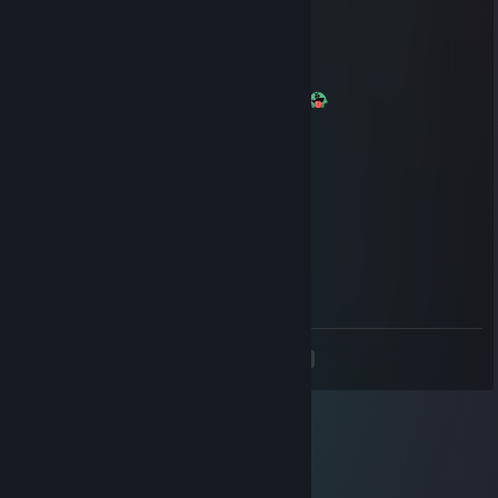
feeder
Du
13 Ogs, 2016 @ 9:06pm
ARTORIAs, DELIIIIIIIIIIIICIAAAAAAAAAAAA
LERION
11 Jan, 2016 @ 3:57pm
Pelicano Encaçapa-Garrafas
26 Dis, 2013 @ 1:10pm
Irã Dias.
<
>