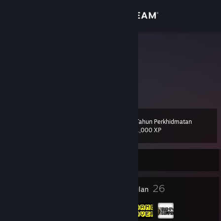
Sign in
Gedung
CiA. Irã
Komuniti
Tentang
Tahun Perkhidmatan
Tahap
Sokongan
15
1,000 XP
Ubah bahasa
Sedang Luar Talian
Dapatkan Steam Mobile App
12
26
Lencana
Kumpulan
Lihat laman web desktop