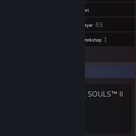
274
Rakan
Inventori
83
Syot Layar
2
1
Video
Item Workshop
1
Ulasan
Permainan Kegemaran
DARK SOULS™ II
287
Jam dimainkan