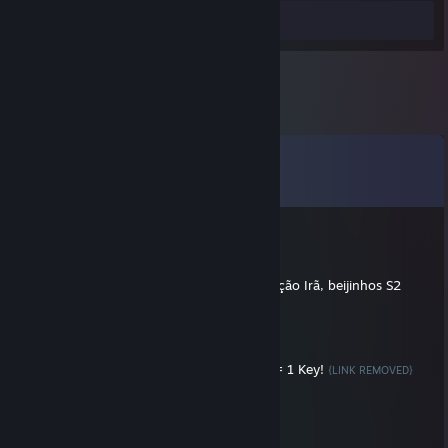
Syot Layar 2
Komen
Lihat semua
11
komen
Kernel Panic
22 Jan, 2019 @ 9:20pm
Realistic, sincere and coffee drinker, satisfação Irã, beijinhos S2
Stuart.exe
4 Mac, 2018 @ 1:08pm
Trade Your CS:GO Cases For Keys! 4 Cases = 1 Key!
{LINK REMOVED}
Meio Psicopata
5 Mac, 2017 @ 2:01pm