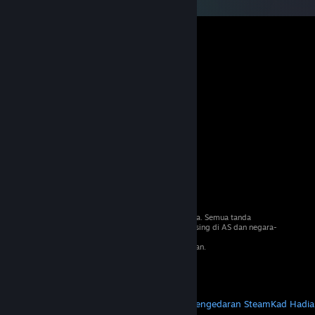
© 2026 Valve Corporation. Hak cipta terpelihara. Semua tanda
dagangan adalah hak milik pemilik masing-masing di AS dan negara-
negara lain.
VAT termasuk dalam semua harga jika berkenaan.
Dapatkan Apl Mudah Alih
STEAM
Tentang Steam
Steam SSA
Steamworks
Pengedaran Steam
Kad Hadia