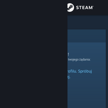
Zaloguj się
Sklep
Społeczność
Błąd
Informacje
Przepraszamy!
Wystąpił błąd podczas przetwarzania twojego żądania:
Wsparcie
Błąd wczytywania danych profilu. Spróbuj
Zmień język
ponownie później.
Pobierz aplikację mobilną Steam
Wersja przeglądarkowa