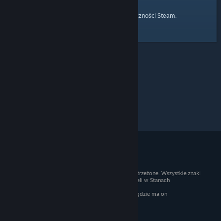
strony głównej
Przejdź do
Społeczności Steam.
© 2026 Valve Corporation. Wszelkie prawa zastrzeżone. Wszystkie znaki
handlowe są własnością ich prawnych właścicieli w Stanach
Zjednoczonych i innych krajach.
Podatek VAT jest wliczony we wszystkie ceny, gdzie ma on
zastosowanie.