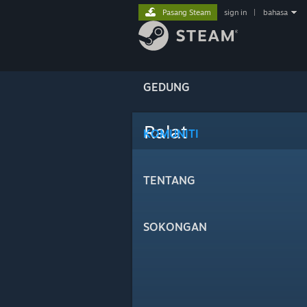
Pasang Steam
sign in
|
bahasa
GEDUNG
Ralat
KOMUNITI
TENTANG
SOKONGAN