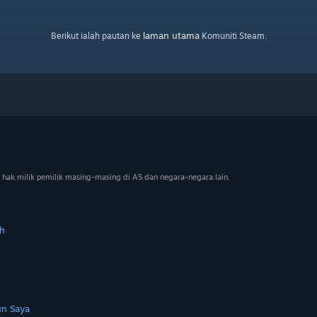
laman utama
Berikut ialah pautan ke
Komuniti Steam.
 hak milik pemilik masing-masing di AS dan negara-negara lain.
h
n Saya