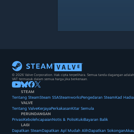
© 2026 Valve Corporation. Hak cipta terpelihara. Semua tanda dagangan adalah
VAT termasuk dalam semua harga jika berkenaan.
STEAM
Tentang Steam
Steam SSA
Steamworks
Pengedaran Steam
Kad Hadia
VALVE
Tentang Valve
Kerjaya
Perkakasan
Kitar Semula
PERUNDANGAN
Privasi
Kebolehcapaian
Notis & Polisi
Kuki
Bayaran Balik
LAGI
Dapatkan Steam
Dapatkan Apl Mudah Alih
Dapatkan Sokongan
Akau