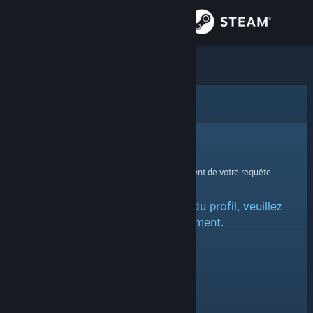
Se connecter
Magasin
Communauté
Erreur
À propos
Oups !
Une erreur est survenue lors du traitement de votre requête
Support
Impossible de charger la page du profil, veuillez
Changer la langue
réessayer ultérieurement.
Télécharger l'application mobile Steam
Voir version ordi. du site