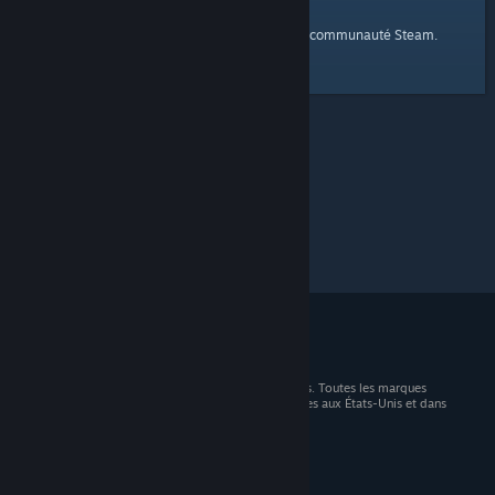
page d'accueil
Voici un lien vers la
de la communauté Steam.
© 2026 Valve Corporation. Tous droits réservés. Toutes les marques
commerciales sont la propriété de leurs titulaires aux États-Unis et dans
d'autres pays.
TVA incluse dans tous les prix, le cas échéant.
Télécharger les applications mobiles