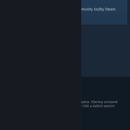
domovskou stránku
Tady je odkaz na
komunity služby Steam.
© 2026 Valve Corporation. Všechna práva vyhrazena. Všechny ochranné
známky jsou vlastnictvím příslušných subjektů v USA a dalších zemích.
Všechny ceny jsou uvedeny včetně DPH.
Mobilní aplikace
STEAM