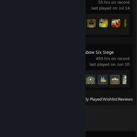
55 hrs on record
last played on Jul 14
Achievement Progress
40 of 101
Tom Clancy's Rainbow Six Siege
493 hrs on record
last played on Jun 10
Achievement Progress
46 of 48
View
All Recently Played
|
Wishlist
|
Reviews