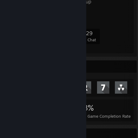
G*59
- Public Group
G*59
4,932
110
562
229
Members
In-Game
Online
In Chat
Achievement Showcase
6,196
8
38%
Achievements
Perfect Games
Avg. Game Completion Rate
Item Showcase