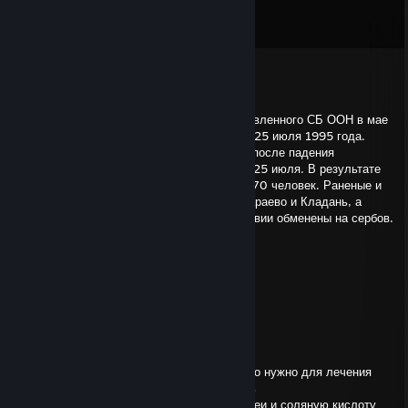
Comments
View all
76
comments
stepchik228
Aug 2 @ 12:11pm
Падение Жепы, боснийского анклава, объявленного СБ ООН в мае
1993 года зоной безопасности, произошло 25 июля 1995 года.
Сербы начали штурм Жепы через два дня после падения
Сребреницы и смогли занять город только 25 июля. В результате
штурма Бошняки потеряли убитыми около 70 человек. Раненые и
гражданские лица были эвакуированы в Сараево и Кладань, а
полторы тысячи военнопленных впоследствии обменены на сербов.
mønte$459
Jul 22 @ 12:22am
montes459
stepchik228
Dec 11, 2025 @ 3:21am
привет, помнишь ты меня просил узнать что нужно для лечения
уретры, кароче в морг номер 12 приходишь
с собой бери краги сварщика спицу для швеи и соляную кислоту