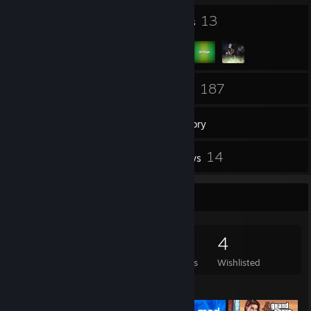
41
13
Badges
Groups
78
187
Friends
Games
Inventory
7
14
Workshop Items
Reviews
Game Collector
187
265
14
4
Games Owned
DLC Owned
Reviews
Wishlisted
Featured Games