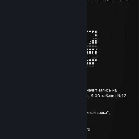
все давай удачи
coach bratan
Sep 16, 2025 @ 7:19am
⡶⠶⠂⠐⠲⠶⣶⣶⣶⣶⣶⣶⣶⣶⣶⣶⣶⣶⣶⣶⣶⣶⣶⣶⣶⣶⡶⠶⡶⣶
⣗⠀⠀⠀⠀⠀⠀⠀⠉⠛⠿⠿⣿⠿⣿⣿⣿⣿⠿⠿⠿⠟⠛⠉⠁⠀⠀⠀⢠⣿
⣿⣷⣀⠀⠈⠛⠢⠥⠴⠟⠂⠀⠀⠀⠉⣛⠉⠁⠀⠐⠲⠤⠖⠛⠁⠀⠀⣐⣿⣿
⣿⣿⣿⣦⣄⡀⠀⠀⠀⠀⣀⡠⣤⣦⣿⣿⣿⣆⣴⣠⣀⣀⡀⣀⣀⣚⣿⣿⣿⢳
⣧⠉⠙⢿⣿⣿⣶⣶⣾⣿⡿⢿⣿⣿⣿⣿⣿⣿⣿⣿⣿⣿⣿⣿⣿⣿⣿⠿⢇⣿
⣿⣷⡄⠈⣿⣿⣿⣿⣯⣥⣦⢿⣿⣿⣿⣿⣿⣿⣿⣿⣿⣿⣿⣿⣿⡟⢉⣴⣿⣿
⣿⣿⣿⣦⣘⠋⢻⠿⢿⣿⣿⣿⣾⣭⣛⣛⣛⣯⣷⣿⣿⠿⠟⠋⠉⣴⣿⣿⣿
Ленс Строл
Jan 25, 2024 @ 8:42am
Привет! Я все выяснил по твоей просьбе: значит запись на
лечение геморроя проводится по пятницам с 9:00 кабинет №12
При себе иметь:
— чистые трусы;
— вазелин "Добрый волшебник", или "Влажный зайка";
— хирургические перчатки размером 7;
— деньги(750 руб.)
Извини что на стенке написал, у меня что-то
личка тормозит и не говори спасибо...