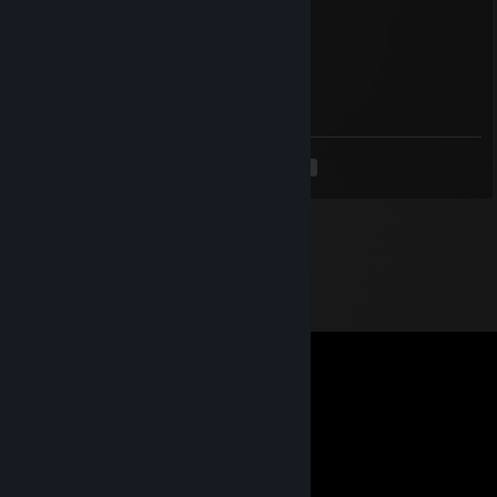
Всегда рад помочь)
изи бриjы
Jan 12, 2024 @ 3:54pm
♥♥♥♥♥♥ лох
<
>