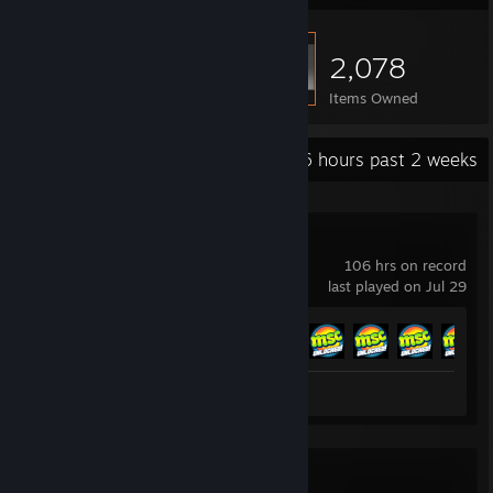
2,078
Items Owned
Recent Activity
2.6 hours past 2 weeks
My Summer Car
106 hrs on record
last played on Jul 29
Achievement Progress
30 of 77
Review 1
Left 4 Dead 2