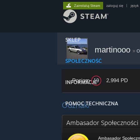
Zainstaluj Steam
zaloguj się
|
język
SKLEP
martinooo
»
O
SPOŁECZNOŚĆ
Poziom
2,994 PD
19
INFORMACJE
Odznaki
POMOC TECHNICZNA
Ambasador Społecznośc
Ambasador Społeczn