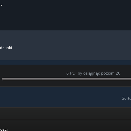
dznaki
6 PD, by osiągnąć poziom 20
Sort
i
ości