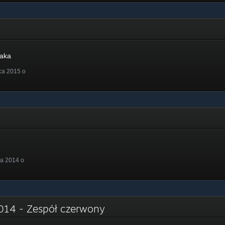
a
naka
ca 2015 o
a 2014 o
2014 - Zespół czerwony