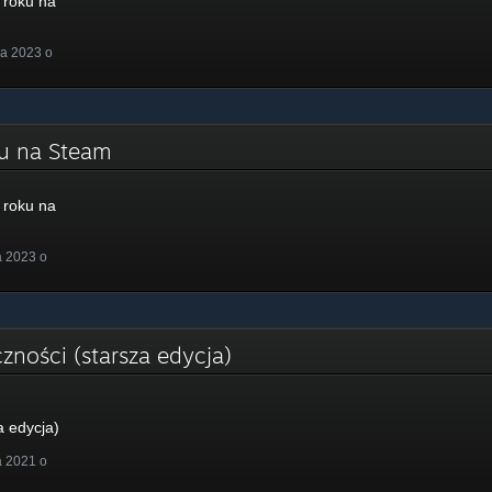
roku na
a 2023 o
ku na Steam
roku na
a 2023 o
zności (starsza edycja)
a edycja)
a 2021 o