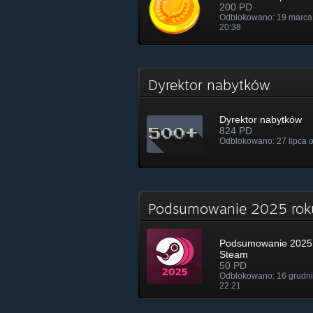
200 PD
Odblokowano: 19 marca
20:38
Dyrektor nabytków
Dyrektor nabytków
824 PD
Odblokowano: 27 lipca 
Podsumowanie 2025 ro
Podsumowanie 2025 
Steam
50 PD
Odblokowano: 16 grudni
22:21