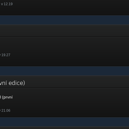
 v 12.19
v 19.27
rvní edice)
 (první
v 21.06