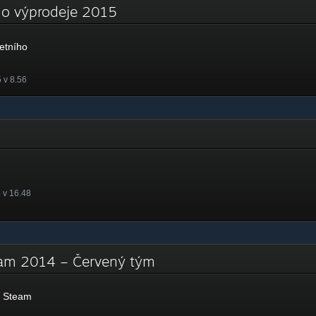
ího výprodeje 2015
etního
 v 8.56
 v 16.48
team 2014 – Červený tým
y Steam