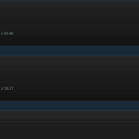
 v 20.46
 v 16.27