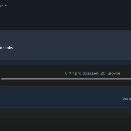
zyk
dznaky
6 XP pro dosažení 20. úrovně
Seřa
y