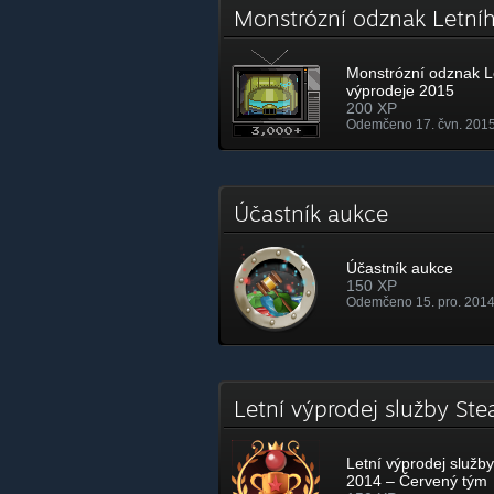
Monstrózní odznak Letn
Monstrózní odznak L
výprodeje 2015
200 XP
Odemčeno 17. čvn. 2015
Účastník aukce
Účastník aukce
150 XP
Odemčeno 15. pro. 2014
Letní výprodej služby S
Letní výprodej služb
2014 – Červený tým