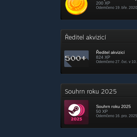
200 XP
Odemčeno 19. bře. 2020
Ředitel akvizicí
Ředitel akvizicí
824 XP
Odemčeno 27. čvc. v 10
Souhrn roku 2025
Souhrn roku 2025
50 XP
Odemčeno 16. pro. 2025