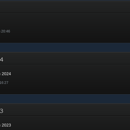
в 20:46
024
я 2024
 16:27
023
я 2023