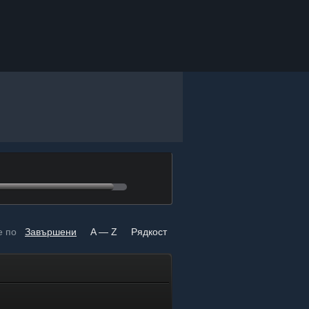
е по
Завършени
A — Z
Рядкост