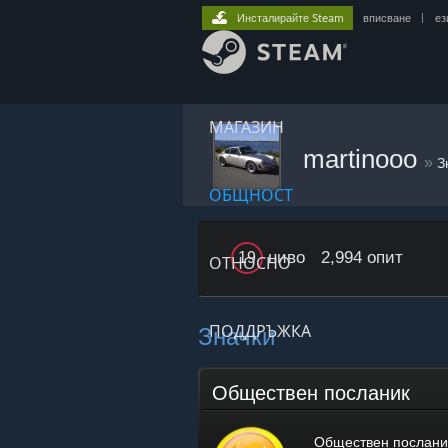
Инсталирайте Steam
вписване
|
ез
МАГАЗИН
martinooo
»
З
ОБЩНОСТ
ниво
2,994 опит
19
ОТНОСНО
Значки
ПОДДРЪЖКА
Обществен посланик
Обществен послани