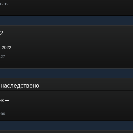
 12:19
022
я 2022
9:27
 наследствено
ик —
1:06