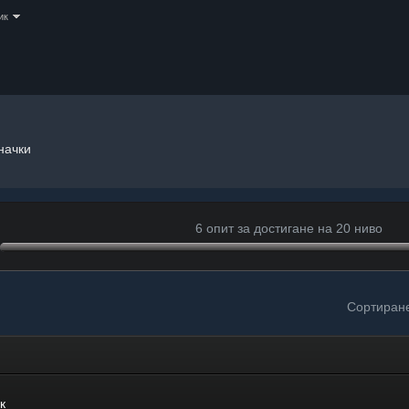
ик
начки
6 опит за достигане на 20 ниво
Сортиран
к