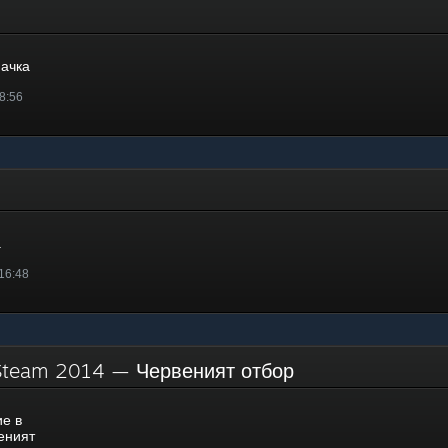
а
начка
8:56
а
 16:48
 Steam 2014 — Червеният отбор
е в
еният