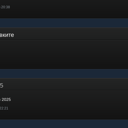
в 20:38
ивките
025
я 2025
 22:21