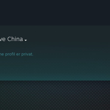
ove China
e profil er privat.