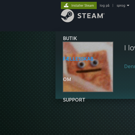
Installer Steam
log på
|
sprog
BUTIK
I l
FÆLLESSKAB
Denn
OM
SUPPORT