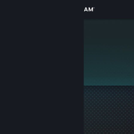
Přihlásit se
Obchod
I love China
Komunita
Informace
Tento profil je soukromý.
Podpora
Změnit jazyk
Mobilní aplikace služby Steam
Desktopová verze stránky