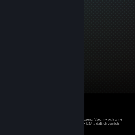
© 2026 Valve Corporation. Všechna práva vyhrazena. Všechny ochranné
známky jsou vlastnictvím příslušných subjektů v USA a dalších zemích.
Všechny ceny jsou uvedeny včetně DPH.