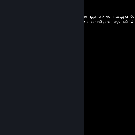
CHARLST9N
Jul 13 @ 12:06pm
Помню его еще в 7 лет когда ему было 7 лет где то 7 лет назад он б
как деко фулл деко надеюсь ты сойдешься с женой деко, лучший 14 
Gandonk
Jul 10 @ 6:42am
+rep, делает на аккуратном
░░▄███▄███▄
░░█████████
░░▒▀█████▀░
░░▒░░▀█▀
░░▒░░█░
░░▒░█
░░░█
░░█░░░░███████
░██░░░██▓▓███▓██▒
██░░░█▓▓▓▓▓▓▓█▓████
██░░██▓▓▓(◐)▓█▓█▓█
███▓▓▓█▓▓▓▓▓█▓█▓▓▓▓█
▀██▓▓█░██▓▓▓▓██▓▓▓▓▓█
░▀██▀░░█▓▓▓▓▓▓▓▓▓▓▓▓▓█
░░░░▒░░░█▓▓▓▓▓█▓▓▓▓▓▓█
░░░░▒░░░█▓▓▓▓█▓█▓▓▓▓▓█