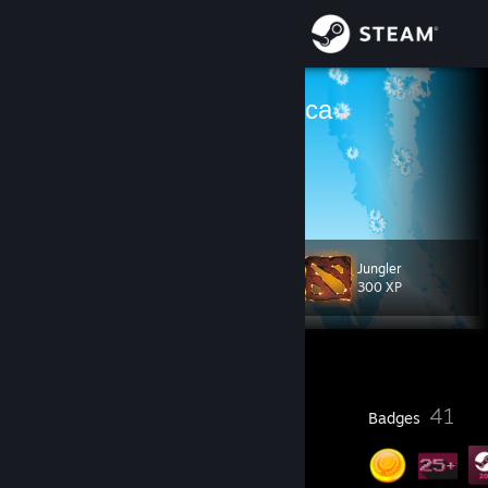
Sign in
Store
рифлер крокуса
лил пип
Community
About
Jungler
Level
Support
53
300 XP
Change language
Currently Online
Get the Steam Mobile App
1
41
Profile Awards
Badges
View desktop website