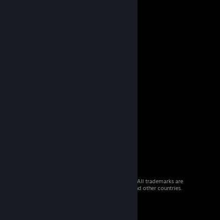
© 2026 Valve Corporation. All rights reserved. All trademarks are
property of their respective owners in the US and other countries.
VAT included in all prices where applicable.
Get Mobile Apps