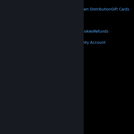
STEAM
About Steam
Steam SSA
Steamworks
Steam Distribution
Gift Cards
VALVE
About Valve
Jobs
Hardware
Recycling
LEGAL
Privacy
Accessibility
Notices & Policies
Cookies
Refunds
MORE
Get Steam
Get Mobile Apps
Get Support
My Account