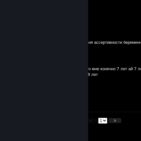
░▒░░▒░░░█▓▓▓█▓▓▓█▓▓▓▓█
░▒░░▒░░░█▓▓▓█░░░█▓▓▓█
░▒░░▒░░██▓██░░░██▓▓█
lsdracingclub
May 20 @ 1:13am
недавно продал курсы по повышению уровня ассертивности беременн
lsdracingclub
Apr 20 @ 5:26pm
Классно но ты кишлак классный знаешь что мне конечно 7 лет ай 7 л
знаю что-то я пишу с семёркой а мне мне 8 лет
mannequin
Apr 16 @ 5:18pm
-rep поддерживает геноцид русов
<
>