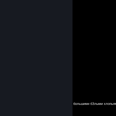
Item Showcase
1,247
Items Owned
Comments
View all
12
comments
CHARLST9N
Jul 13 @ 12:10pm
Когда кончал, сп3рма плавала в басс3йн3 большими б3лыми хлопья
чтобы вс3 это собрать, Собрать