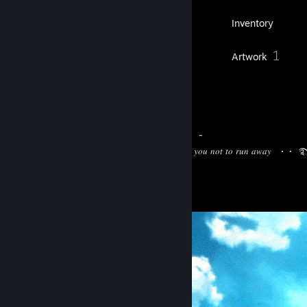
1
Groups
Inventory
1
Artwork
⠀⠀⠀
⠀⠀⠀ ⠀
⠀· ‎ ·⠀ 𝑡ℎ𝑒 𝑎𝑛𝑔𝑒𝑙𝑠 𝑎𝑟𝑒 𝑐𝑟𝑦𝑖𝑛𝑔 𝑓𝑜𝑟 𝑦𝑜𝑢⠀ -
⠀ ⠀ ⠀⠀ ⠀⠀ ⠀⠀ ⠀⠀ ⠀⠀
⠀ ⠀⠀⠀ ⠀ ⠀⠀ ⠀⠀⠀⠀ ⠀⠀⠀⠀⠀⠀ ⠀⠀
𝑎𝑠𝑘𝑖𝑛𝑔 𝑦𝑜𝑢 𝑛𝑜𝑡 𝑡𝑜 𝑟𝑢𝑛 𝑎𝑤
ა
⠀