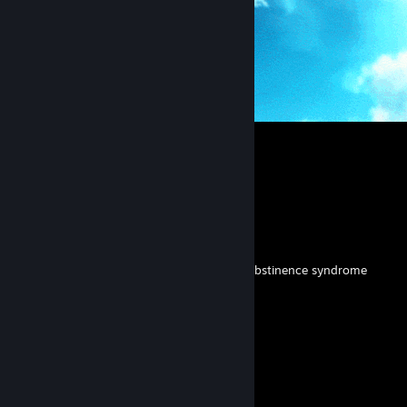
⠀⠀
Favorite Guide
⠀⠀
Created by -
abstinence syndrome
⠀⠀