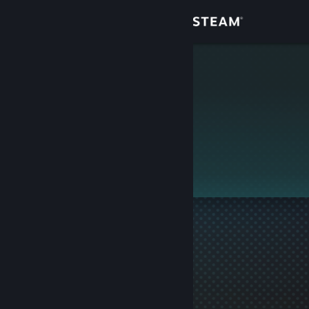
Login
Toko
viktoria
Komunitas
Tentang
Ini adalah profil privat.
Bantuan
Ubah bahasa
Dapatkan Aplikasi Seluler Steam
Lihat situs web desktop