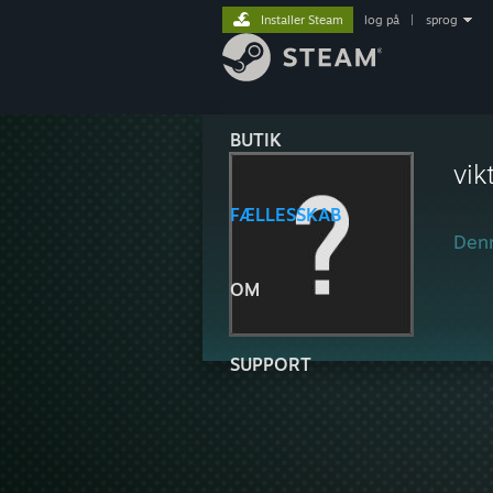
Installer Steam
log på
|
sprog
BUTIK
vik
FÆLLESSKAB
Denn
OM
SUPPORT