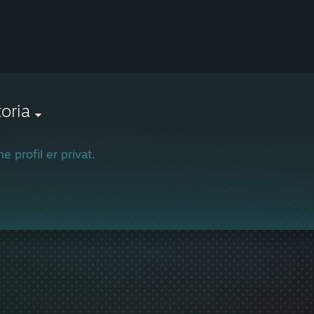
toria
e profil er privat.