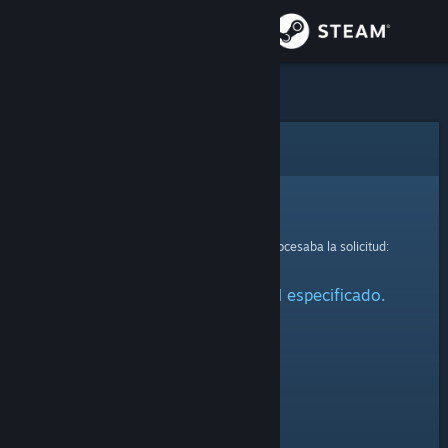
Iniciar sesión
Tienda
Comunidad
Error
Acerca de
Lo sentimos.
Se ha producido un error mientras se procesaba la solicitud:
Soporte
No se ha encontrado el perfil especificado.
Cambiar idioma
Descargar Steam Mobile
Ver versión clásica