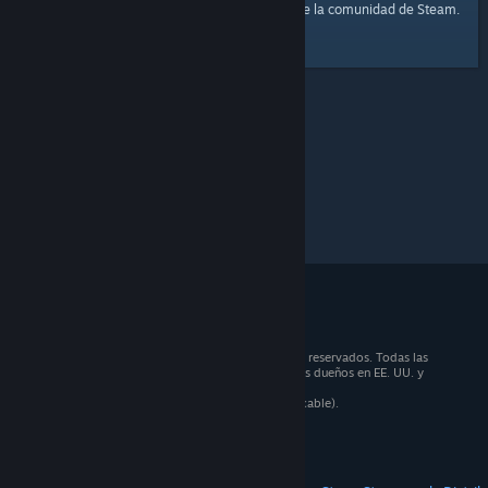
página principal
Aquí tienes un enlace a la
de la comunidad de Steam.
© 2026 Valve Corporation. Todos los derechos reservados. Todas las
marcas registradas pertenecen a sus respectivos dueños en EE. UU. y
otros países.
Todos los precios incluyen IVA (donde sea aplicable).
Aplicaciones móviles
STEAM