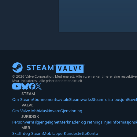
© 2026 Valve Corporation. Med enerett. Alle varemerker tilhører sine respektive
Mva. inkluderes i alle priser der det er aktuelt.
STEAM
Om Steam
Abonnementsavtale
Steamworks
Steam-distribusjon
Gave
VALVE
Om Valve
Jobb
Maskinvare
Gjenvinning
JURIDISK
Personvern
Tilgjengelighet
Merknader og retningslinjer
Informasjons
MER
Skaff deg Steam
Mobilapper
Kundestøtte
Konto