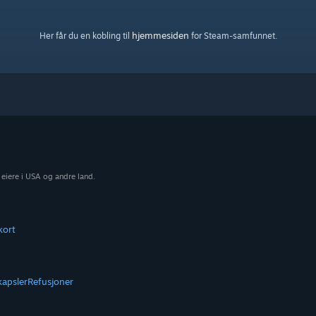
hjemmesiden
Her får du en kobling til
for Steam-samfunnet.
 eiere i USA og andre land.
kort
kapsler
Refusjoner