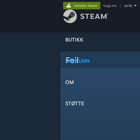
Installer Steam
logg inn
|
språk
BUTIKK
Feil
SAMFUNN
OM
STØTTE