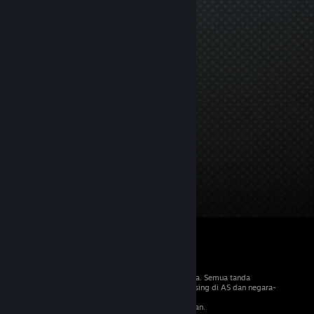
© 2026 Valve Corporation. Hak cipta terpelihara. Semua tanda
dagangan adalah hak milik pemilik masing-masing di AS dan negara-
negara lain.
VAT termasuk dalam semua harga jika berkenaan.