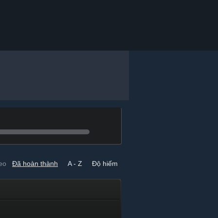
eo
Đã hoàn thành
A - Z
Độ hiếm