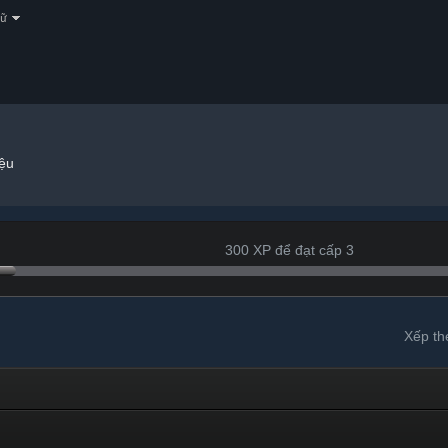
gữ
ệu
300 XP để đạt cấp 3
Xếp th