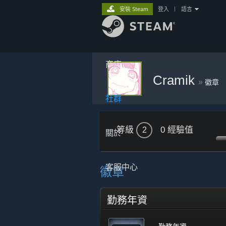
安裝 Steam
登入
|
語言
商店
Cramik
»
徽章
社群
等級
0 經驗值
2
關於
客服中心
徽章
勤務年資