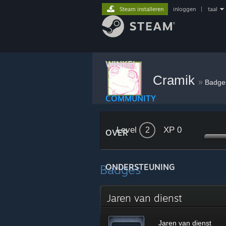
Steam installeren
inloggen
|
taal
WINKEL
Cramik
»
Badge
COMMUNITY
Level
XP 0
2
OVER
Badges
ONDERSTEUNING
Jaren van dienst
Jaren van dienst