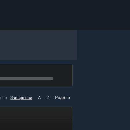
е по
Завършени
A — Z
Рядкост