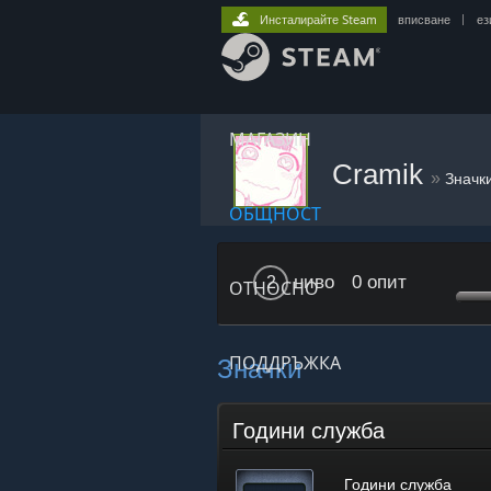
Инсталирайте Steam
вписване
|
ез
МАГАЗИН
Cramik
»
Значк
ОБЩНОСТ
ниво
0 опит
2
ОТНОСНО
Значки
ПОДДРЪЖКА
Години служба
Години служба