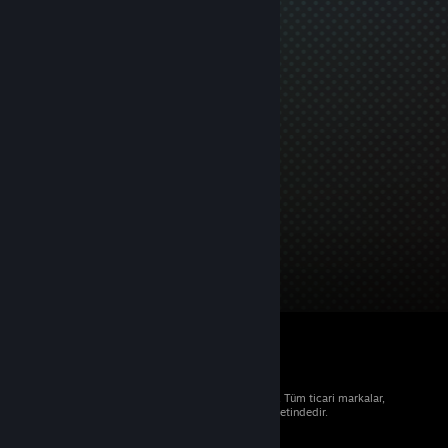
© 2026 Valve Corporation. Tüm hakları saklıdır. Tüm ticari markalar,
ABD ve diğer ülkelerde ilgili sahiplerinin mülkiyetindedir.
Geçerli yerlerde fiyatlara KDV dâhildir.