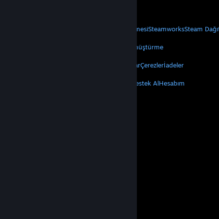
Mobil Uygulamaları Edin
STEAM
Steam Hakkında
Steam Abonelik Sözleşmesi
Steamworks
Steam Dağı
VALVE
Valve Hakkında
Kariyer
Donanım
Geri Dönüştürme
YASAL
Gizlilik
Erişilebilirlik
Bildirimler ve Politikalar
Çerezler
İadeler
DAHA FAZLA
Steam'i Yükle
Mobil Uygulamaları Edin
Destek Al
Hesabım
© Valve Corporation. Tüm hakları saklıdır. Tüm ticari
markalar, ABD ve diğer ülkelerde ilgili sahiplerinin
mülkiyetindedir.
Gizlilik Politikası
|
Yasal Bilgi
|