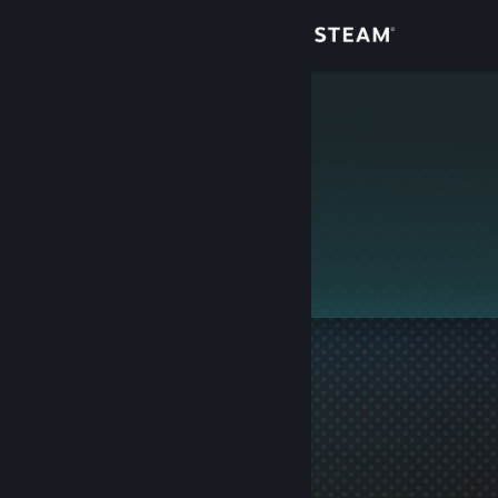
Giriş yap
Mağaza
123
Topluluk
Hakkında
Bu profil gizlidir.
Destek
Dili değiştir
Steam mobil uygulamasını yükle
Masaüstü internet sitesini görüntüle