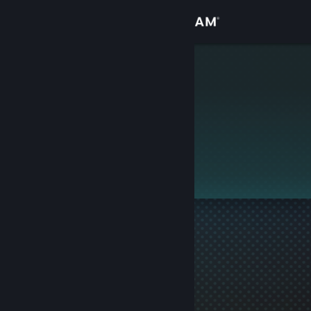
Přihlásit se
Obchod
123
Komunita
Informace
Tento profil je soukromý.
Podpora
Změnit jazyk
Mobilní aplikace služby Steam
Desktopová verze stránky