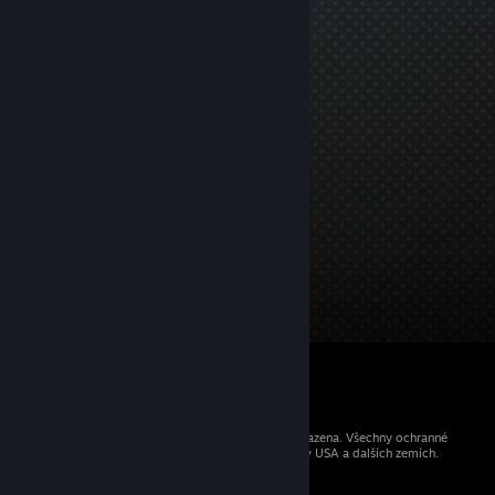
© 2026 Valve Corporation. Všechna práva vyhrazena. Všechny ochranné
známky jsou vlastnictvím příslušných subjektů v USA a dalších zemích.
Všechny ceny jsou uvedeny včetně DPH.