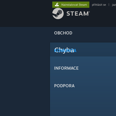
Nainstalovat Steam
přihlásit se
|
ja
OBCHOD
Chyba
KOMUNITA
INFORMACE
PODPORA