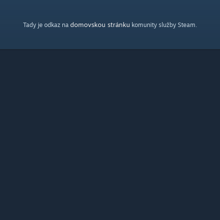
domovskou stránku
Tady je odkaz na
komunity služby Steam.