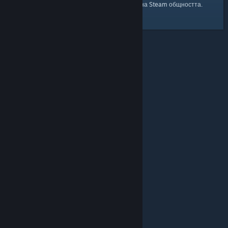
началната страница
Ето и връзка към
на Steam общността.
© Valve Corporation. Всички права запазени. Всички
търговски марки принадлежат на съответните им
собственици в САЩ и други страни.
Декларация за
поверителност
|
Юридическа информация
|
Достъпност
|
Условия за ползване на Steam
|
Възстановявания
|
Бисквитки