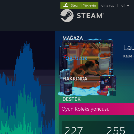
Steam'i Yükleyin
giriş yap
|
dil
MAĞAZA
La
Kaue 
TOPLULUK
HAKKINDA
DESTEK
Oyun Koleksiyoncusu
227
255