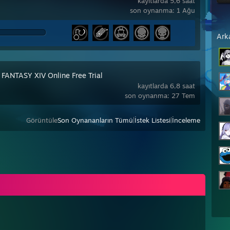
kayıtlarda 5,6 saat
son oynanma: 1 Ağu
Ark
 FANTASY XIV Online Free Trial
kayıtlarda 6,8 saat
son oynanma: 27 Tem
Görüntüle
Son Oynananların Tümü
|
İstek Listesi
|
İnceleme