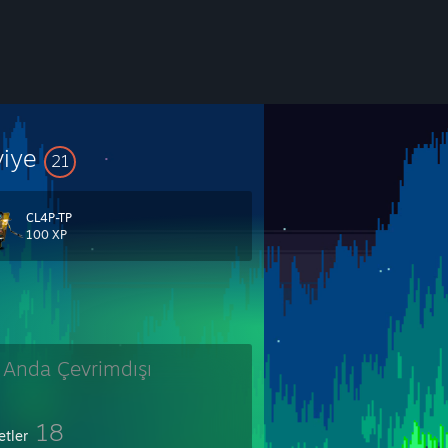
viye
21
CL4P-TP
100 XP
 Anda Çevrimdışı
18
etler