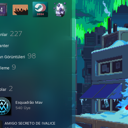
227
nlar
anter
98
an Görüntüleri
9
eleme
2
plar
Esquadrão Mav
540 Üye
AMIGO SECRETO DE IVALICE