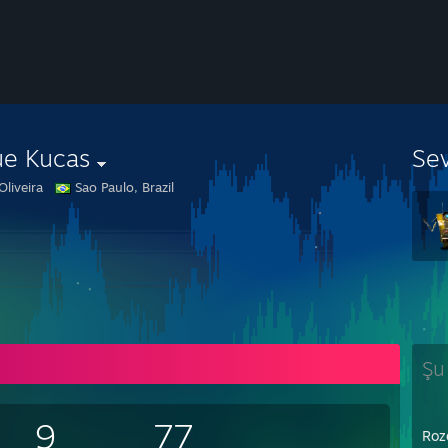
ue Kucas
Se
Oliveira
Sao Paulo, Brazil
Şu
9
77
Roz