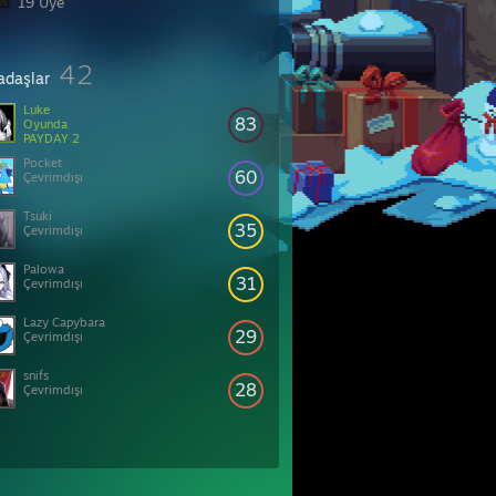
19 Üye
42
adaşlar
Luke
83
Oyunda
PAYDAY 2
Pocket
60
Çevrimdışı
Tsuki
35
Çevrimdışı
Palowa
31
Çevrimdışı
Lazy Capybara
29
Çevrimdışı
snifs
28
Çevrimdışı