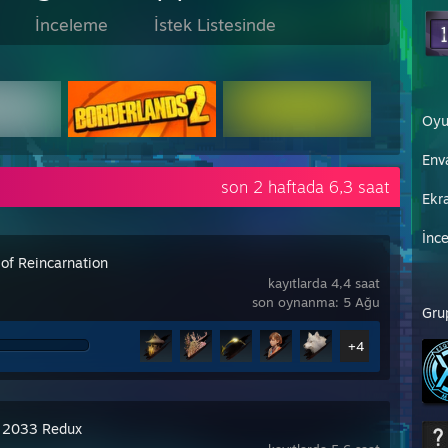
İnceleme
İstek Listesinde
Oyu
Env
son 2 haftada 6,3 saat
Ekr
İnc
 of Reincarnation
kayıtlarda 4,4 saat
son oynanma: 5 Ağu
Gru
+4
 2033 Redux