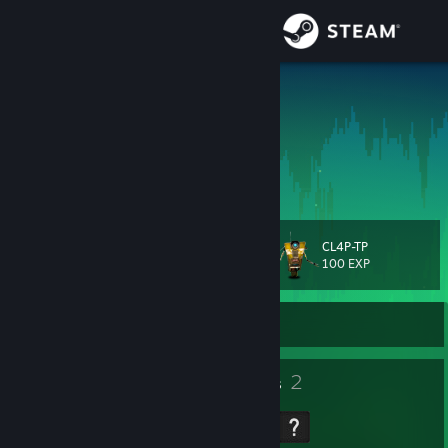
Iniciar sesión
Tienda
Laue Kucas
Kaue Oliveira
Comunidad
Sao Paulo, Brazil
Acerca de
CL4P-TP
Nivel
Soporte
21
100 EXP
Cambiar idioma
Sin conexión
Obtener la aplicación de Steam Mobile
18
2
Insignias
Grupos
Ver versión clásica