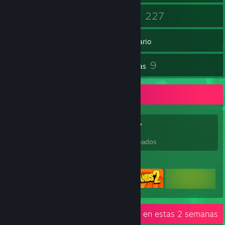
42
227
Amigos
Juegos
Inventario
98
9
Capturas
Reseñas
Colección de juegos
227
255
9
77
Juegos
DLC
Reseñas
Deseados
Juegos destacados
Actividad reciente
8.1 h en estas 2 semanas