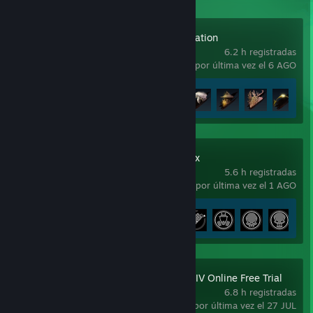
Beast of Reincarnation
6.2 h registradas
usado por última vez el 6 AGO
Avance en los logros
11 de 46
+
Metro 2033 Redux
5.6 h registradas
usado por última vez el 1 AGO
Avance en los logros
5 de 49
FINAL FANTASY XIV Online Free Trial
6.8 h registradas
usado por última vez el 27 JUL