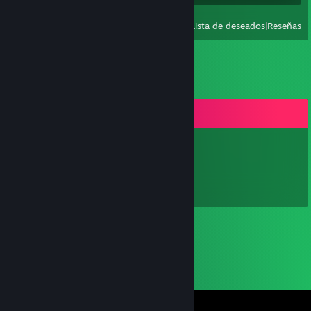
Ver
Todos los usados recientemente
|
Lista de deseados
|
Reseñas
Comentarios
Luke
29 JUL 2021 a las 8:39 p. m.