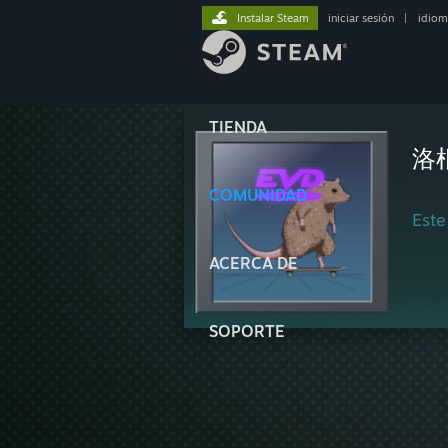
Instalar Steam
iniciar sesión
|
idiom
TIENDA
洛
COMUNIDAD
Este
ACERCA DE
SOPORTE