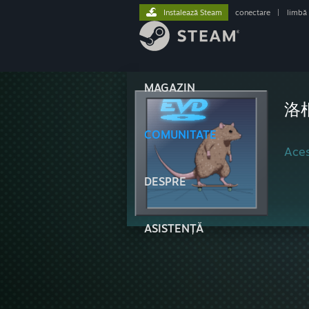
Instalează Steam
conectare
|
limbă
MAGAZIN
洛
COMUNITATE
Aces
DESPRE
ASISTENȚĂ