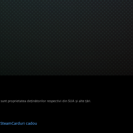
nt proprietatea deținătorilor respectivi din SUA și alte țări.
e Steam
Carduri cadou