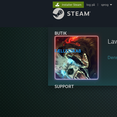
Installer Steam
log på
|
sprog
BUTIK
Law
FÆLLESSKAB
Denn
OM
SUPPORT