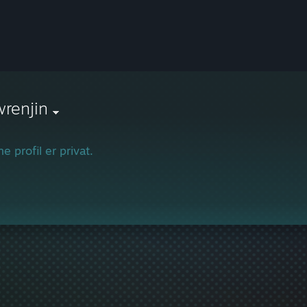
renjin
e profil er privat.