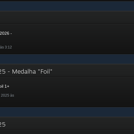
26
2026 -
às 3:12
25 - Medalha "Foil"
il 1+
 2025 às
025