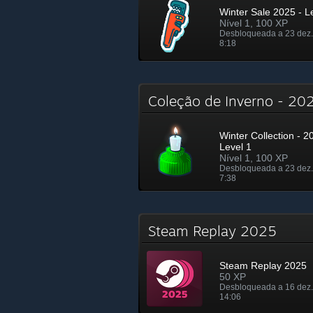
Winter Sale 2025 - L
Nível 1, 100 XP
Desbloqueada a 23 dez.
8:18
Coleção de Inverno - 2
Winter Collection - 2
Level 1
Nível 1, 100 XP
Desbloqueada a 23 dez.
7:38
Steam Replay 2025
Steam Replay 2025
50 XP
Desbloqueada a 16 dez.
14:06