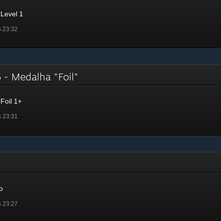
Level 1
s 23:32
 - Medalha "Foil"
Foil 1+
s 23:31
o
s 23:27