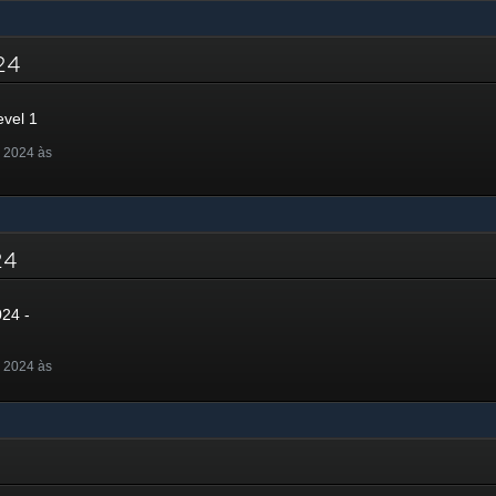
024
evel 1
 2024 às
024
024 -
 2024 às