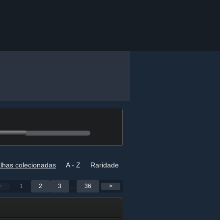
lhas colecionadas
A - Z
Raridade
<
1
2
3
...
36
>