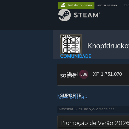
Instalar o Steam
iniciar sessão
|
Idi
LOJA
Knopfdruckof
COMUNIDADE
Nível
XP 1,751,070
586
SOBRE
Medalhas
SUPORTE
A mostrar 1-150 de 5,272 medalhas
Promoção de Verão 20