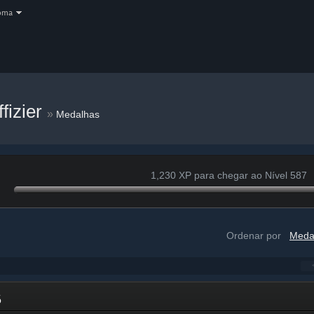
oma
fizier
»
Medalhas
1,230 XP para chegar ao Nível 587
Ordenar por
Meda
26