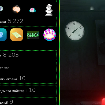
5 272
ачки
8 203
и
вентар
10
імки екрана
10
едмети майстерні
9
ензії