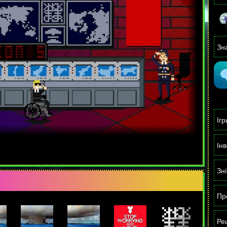
Зн
Ігр
Ін
Зн
Пр
Рец