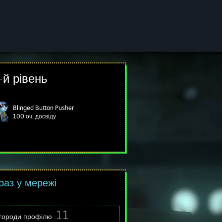
-й рівень
Blinged Button Pusher
100 оч. досвіду
раз у мережі
11
городи профілю