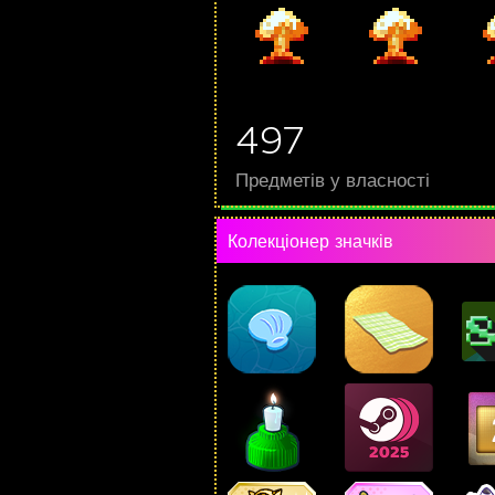
497
Предметів у власності
Колекціонер значків