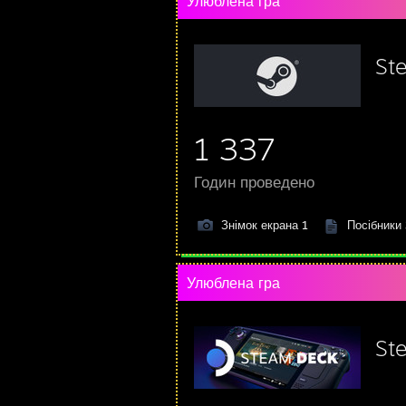
Улюблена гра
St
1 337
Годин проведено
Знімок екрана 1
Посібники
Улюблена гра
St