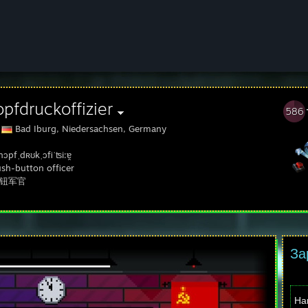
pfdruckoffizier
586
Bad Iburg, Niedersachsen, Germany
ɔpfˌdʀʊkˌɔfiˈʦi:ɐ̯
sh-button officer
钮军官
За
На