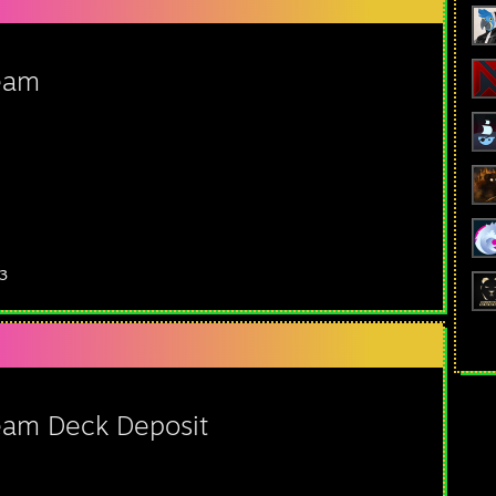
eam
 3
eam Deck Deposit