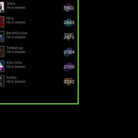
St4ck
5001
Не в мережі
N!vq
2843
Не в мережі
BerufsZocker
2473
Не в мережі
TheBalrog
2084
Не в мережі
Allie Fella
2050
Не в мережі
buddy
2032
Не в мережі