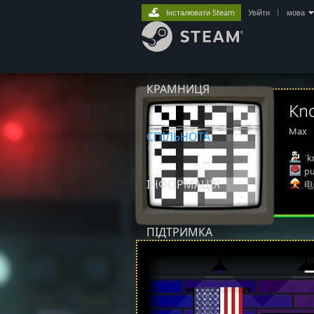
Інсталювати Steam
Увійти
|
мова
КРАМНИЦЯ
Kno
Max
СПІЛЬНОТА
ˈkn
pu
ІНФОРМАЦІЯ
电
ПІДТРИМКА