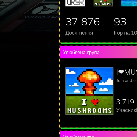
37 876
93
Досягнення
Ігор на 1
Улюблена група
I❤MU
Join and 
3 719
Учасник