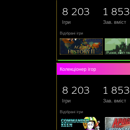
8 203
1 853
Ігри
Зав. вміст
Відібрані ігри
Колекціонер ігор
8 203
1 853
Ігри
Зав. вміст
Відібрані ігри