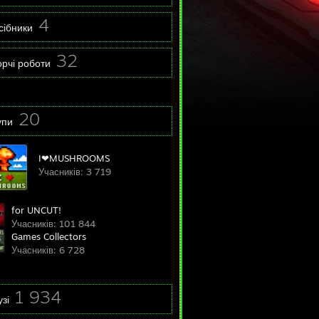
4
сібники
32
орчі роботи
20
упи
I❤MUSHROOMS
Учасників: 3 719
for UNCUT!
Учасників: 101 844
Games Collectors
Учасників: 6 728
1 934
зі