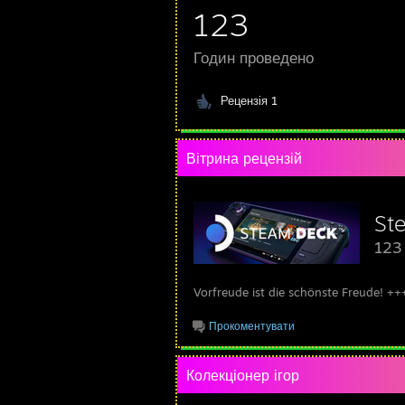
123
Годин проведено
Рецензія 1
Вітрина рецензій
St
123 
Vorfreude ist die schönste Freude! +++
Прокоментувати
Колекціонер ігор