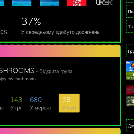
По
37%
Тв
00%
У середньому здобуто досягнень
Гр
SHROOMS
- Відкрита група
enjoy my mushrooms
143
680
28
ів
У грі
У мережі
У чаті
Дру