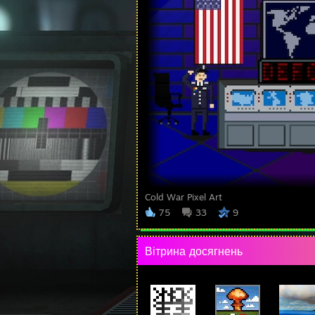
Cold War Pixel Art
75
33
9
Вітрина досягнень