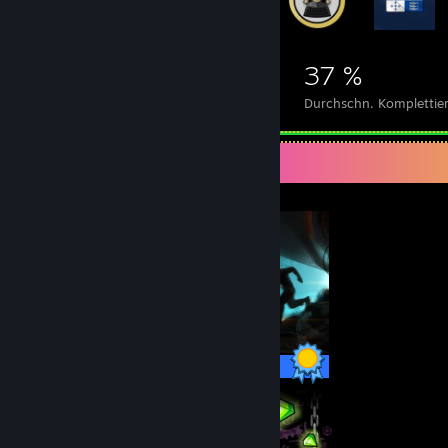
37.876
93
37 %
Errungenschaften
Perfekte Spiele
Durchschn. Komplettie
Vervollständiger
13 / 13 Errungenschaften