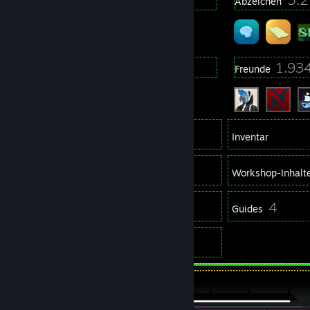
Profilpreise
Abzeichen
20
1.93
Gruppen
Freunde
8.203
Spiele
Inventar
10
Screenshots
Workshop-Inhalt
9
4
Rezensionen
Guides
32
Artworks