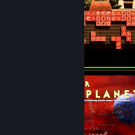
Tetris Poster
153
32
13