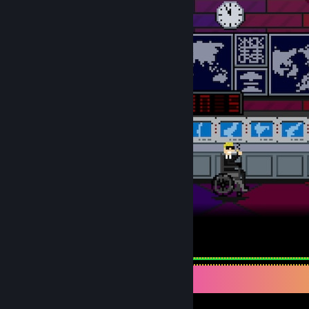
Cold War Pixel Art
75
33
9
Præstationsfremvisning