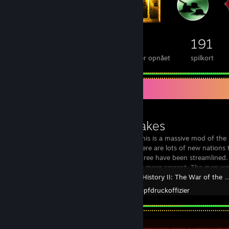
5.272
317
191
emblemer opnået i alt
folieemblemer opnået
spilkort
Værkstedsfremvisning
High Stakes
High Stakes This is a massive mod of th
Question". There are lots of new nations to
and research tree have been streamlined. 
adjusted to be more correct. The map wa
Making History II: The War of the World
Skabt af -
Knopfdruckoffizier