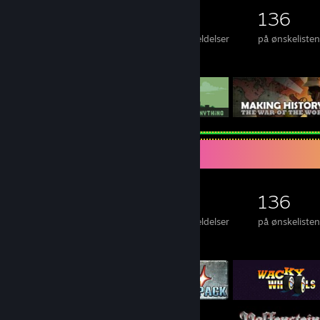
8.203
1.853
9
136
spil ejet
DLC ejet
Anmeldelser
på ønskeliste
Udvalgte spil
Spilsamler
8.203
1.853
9
136
spil ejet
DLC ejet
Anmeldelser
på ønskeliste
Udvalgte spil