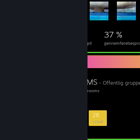
37.876
93
37 %
Præstationer
100% gennemførte spil
gennemførelsesproc
Yndlingsgruppe
I❤MUSHROOMS
- Offentlig grupp
Join and enjoy my mushrooms
3.719
169
846
28
medlemmer
i spil
online
i chat