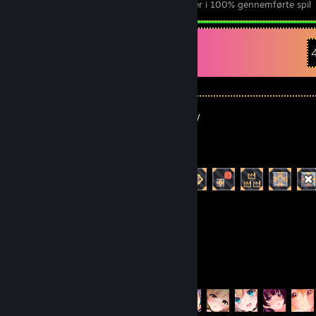
100% gennemførte spil
præstationer i 100% gennemførte spil
Nylig aktivitet
Mindustry
Præstationsfremskridt
31 ud af 87
PUSSY 3
Præstationsfremskridt
5 ud af 15