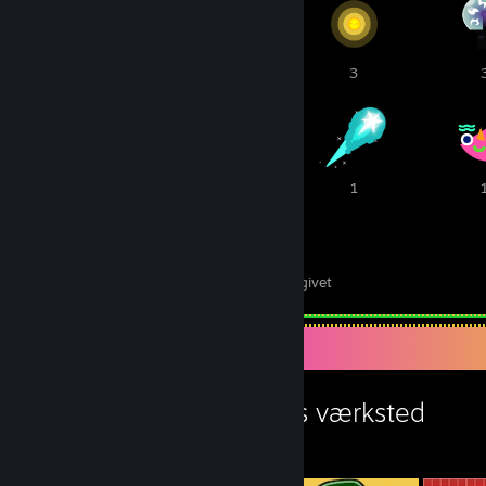
4
4
3
2
1
1
41
1
priser modtaget
priser givet
Værkstedsfremvisning
Knopfdruckoffiziers værksted