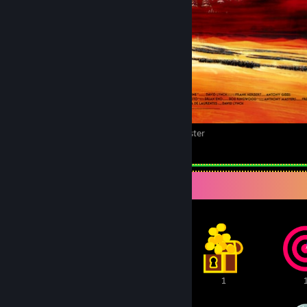
Dune / Der Wüstenplanet - 1984 Movie Poster
58
16
6
Prisfremvisning
3
1
1