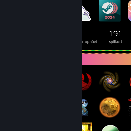
5.272
317
191
emblemer opnået i alt
folieemblemer opnået
spilkort
Emblemsamler