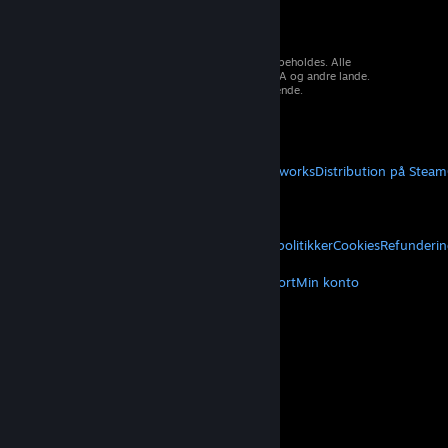
© 2026 Valve Corporation. Alle rettigheder forbeholdes. Alle
varemærker tilhører deres respektive ejere i USA og andre lande.
Moms inkluderet i alle priser, hvor det er gældende.
Hent mobilapps
STEAM
Om Steam
Steam-abonnentaftale
Steamworks
Distribution på Steam
VALVE
Om Valve
Karriere
Hardware
Genbrug
JURIDISK
Privatliv
Tilgængelighed
Meddelelser og politikker
Cookies
Refunderin
MERE
Hent Steam
Hent mobilapps
Kundesupport
Min konto