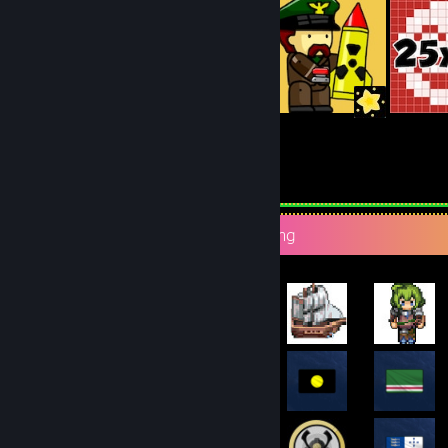
10
236
Indsendelser
Følgere
Mest sjældne præstationsfremvisning