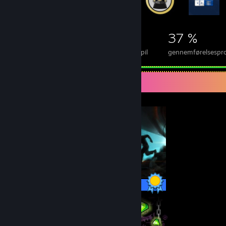
37.876
93
37 %
Præstationer
100% gennemførte spil
gennemførelsesproc
Ultimativ samlers fremvisning
13 / 13 præstationer