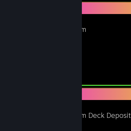
Yndlingsspil
Steam
1.337
timer spillet
Skærmbillede 1
Guider 3
Yndlingsspil
Steam Deck Deposit