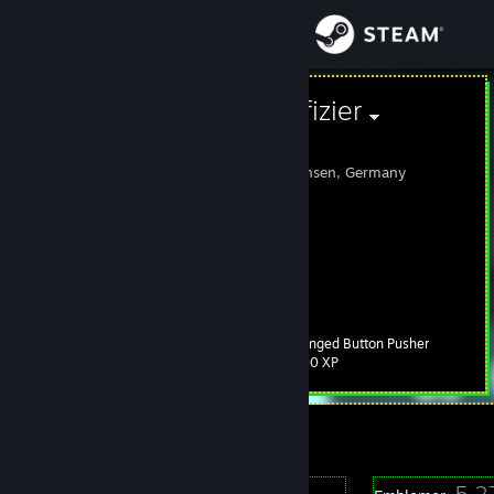
Log på
Butik
Knopfdruckoffizier
Max
Fællesskab
Bad Iburg, Niedersachsen, Germany
Om
ˈknɔpfˌdʀʊkˌɔfiˈʦi:ɐ̯
push-button officer
电钮军官
Support
Skift sprog
Blinged Button Pusher
Level
586
100 XP
Hent Steam-mobilappen
Online nu
Vis desktop-webside
11
5.2