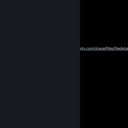
⠀
Nevermore
5. aug. kl. 5:44
Who am I to you?
Nevermore
2. aug. kl. 7:15
𝘳𝘢𝘵𝘦 𝘮𝘺 𝘨𝘶𝘪𝘥𝘦
~
https://steamcommunity.com/sharedfiles/filedetai
id=3775760244&tscn=1785678970
Nevermore
27. juli kl. 21:38
Nevermore
25. juli kl. 12:37
Nevermore
25. juli kl. 10:24