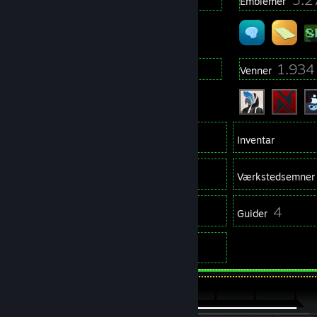
Profilpriser
Emblemer
20
1.934
Grupper
Venner
8.203
Spil
Inventar
10
Skærmbilleder
Værkstedsemner
9
4
Anmeldelser
Guider
32
Illustrationer