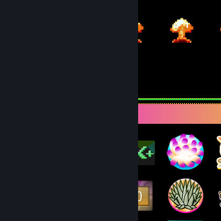
497
ejede emner
Emblemsamler