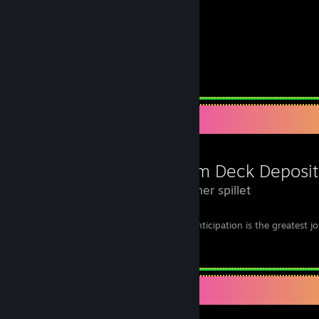
123
timer spillet
Anmeldelse 1
Anmeldelsesfremvisning
Steam Deck Deposit
123 timer spillet
Vorfreude ist die schönste Freude! +++ Anticipation is the greatest jo
Skriv en kommentar
Spilsamler