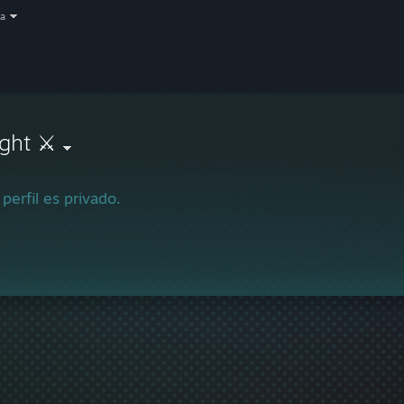
a
ight ⚔
 perfil es privado.