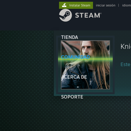
Instalar Steam
iniciar sesión
|
idiom
TIENDA
Kn
COMUNIDAD
Este
ACERCA DE
SOPORTE