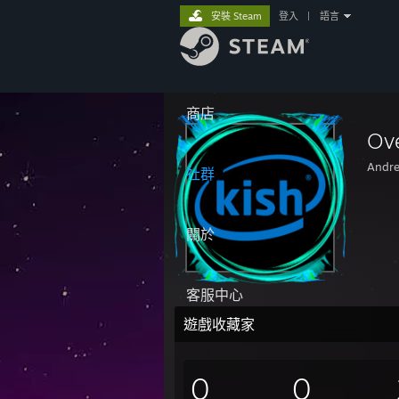
安裝 Steam
登入
|
語言
商店
Ov
Andr
社群
關於
客服中心
遊戲收藏家
0
0