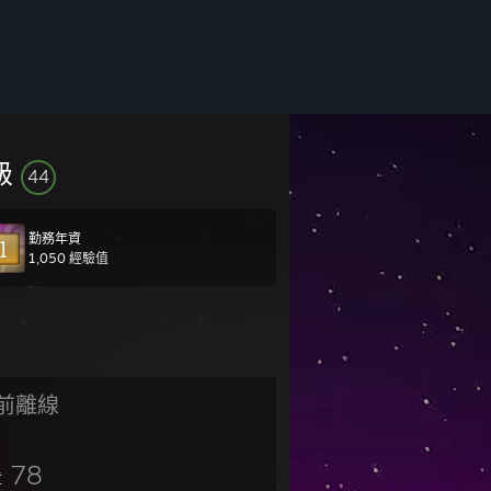
級
44
勤務年資
1,050 經驗值
前離線
78
章