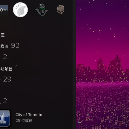
品庫
92
幕擷圖
2
片
1
作坊項目
29
論
2
組
City of Toronto
25 位成員