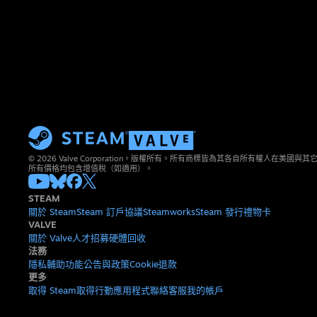
© 2026 Valve Corporation。版權所有。所有商標皆為其各自所有權人在美國
所有價格均包含增值稅（如適用）。
STEAM
關於 Steam
Steam 訂戶協議
Steamworks
Steam 發行
禮物卡
VALVE
關於 Valve
人才招募
硬體
回收
法務
隱私
輔助功能
公告與政策
Cookie
退款
更多
取得 Steam
取得行動應用程式
聯絡客服
我的帳戶