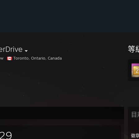
erDrive
等
ew
Toronto, Ontario, Canada
目
29
徽