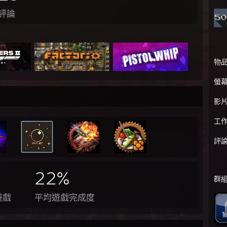
評論
物
螢
影
工
評
22%
群
遊戲
平均遊戲完成度