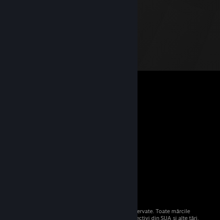
© 2026 Valve Corporation. Toate drepturile rezervate. Toate mărcile
comerciale sunt proprietatea deținătorilor respectivi din SUA și alte țări.