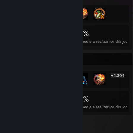
2.310
2
22 %
Realizări
Jocuri perfecte
Rata medie a realizărilor din joc
Afișierul cu cele mai rare realizări
+2.304
2.310
2
22 %
Realizări
Jocuri perfecte
Rata medie a realizărilor din joc