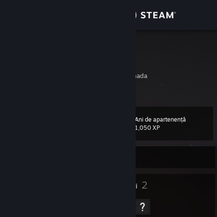
Conectează-te
Magazin
OverDrive
Andrew
Comunitate
Toronto, Ontario, Canada
Despre
Ani de apartenență
Nivel
Asistență
44
1,050 XP
Schimbă limba
În prezent offline
Obține aplicația Steam pentru dispozitive mobile
78
2
Insigne
Grupuri
Vezi site în versiunea pentru desktop