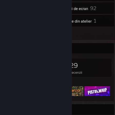
92
Inventar
Capturi de ecran
2
1
Videoclipuri
Articole din atelier
29
Recenzii
Colecționar de jocuri
0
0
29
Jocuri deținute
DLC-uri deținute
Recenzii
Jocuri prezentate
Afișierul cu realizări