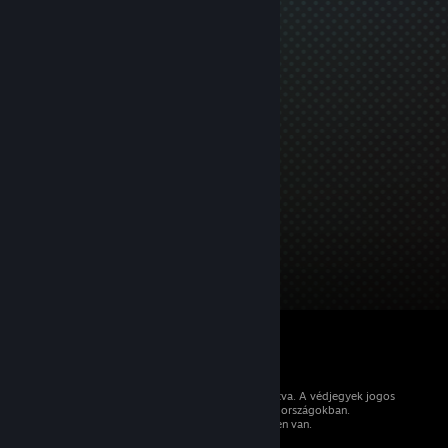
© 2026 Valve Corporation. Minden jog fenntartva. A védjegyek jogos
tulajdonosaiké az Egyesült Államokban és más országokban.
Minden ár tartalmazza az áfát, ahol az érvényben van.