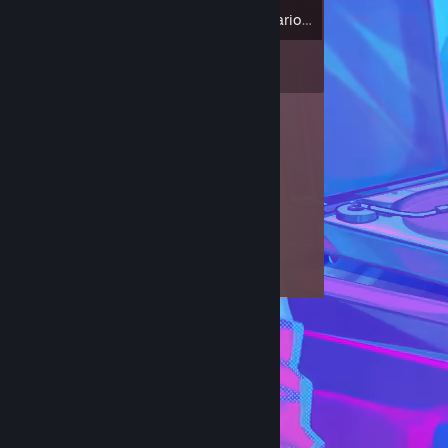
5
Insignias
Inventario