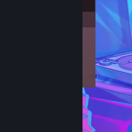
5
배지
보관함