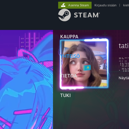
Asenna Steam
Kirjaudu sisään
|
kiel
KAUPPA
tat
YHTEISÖ
⣛⡓⣉
⠸⣷⣹
⠄⢻⣷
⡄⢸⣿
TIETOA
Näytä 
⡇⣼⣿
⡇⣿⣿
⣧⠸⣿
TUKI
⣿⣦⠹
⣿⣿⣇