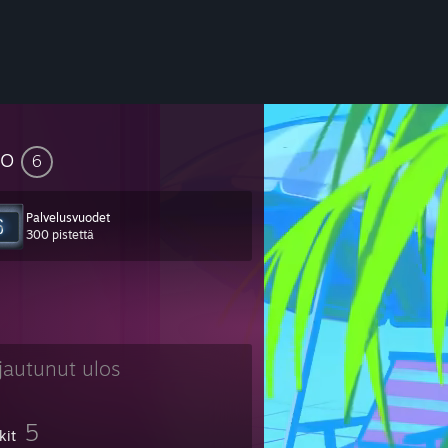
so
6
Palvelusvuodet
300 pistettä
rjautunut ulos
5
kit