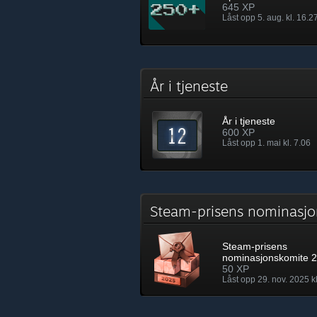
645 XP
Låst opp 5. aug. kl. 16.2
År i tjeneste
År i tjeneste
600 XP
Låst opp 1. mai kl. 7.06
Steam-prisens nominas
Steam-prisens
nominasjonskomite 
50 XP
Låst opp 29. nov. 2025 k