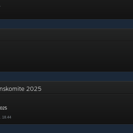
7
jonskomite 2025
2025
l. 18.44