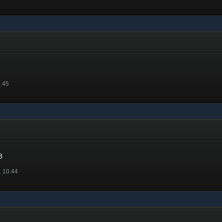
2.45
8
. 10.44