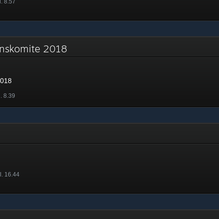
. 8.57
onskomite 2018
2018
. 8.39
l. 16.44