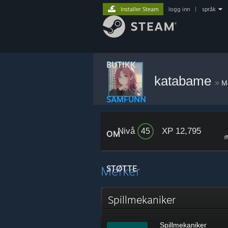
Installer Steam
logg inn
|
språk
BUTIKK
katabame
»
M
SAMFUNN
Nivå
XP 12,795
45
OM
Merker
STØTTE
Spillmekaniker
Spillmekaniker