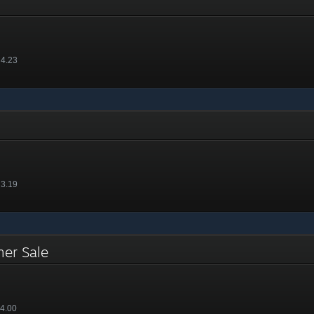
 4.23
 3.19
mer Sale
 4.00