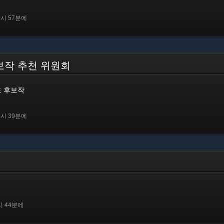
8시 57분에
 후보작 추천 위원회
워드 후보작
8시 39분에
시 44분에