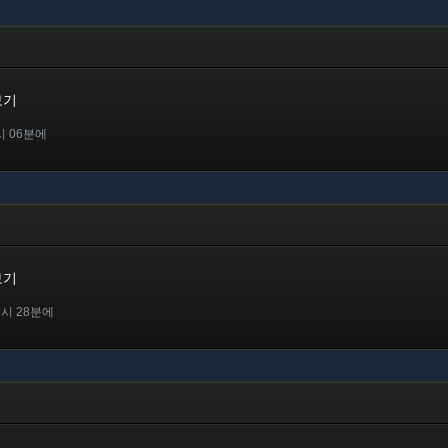
보기
시 06분에
보기
7시 28분에