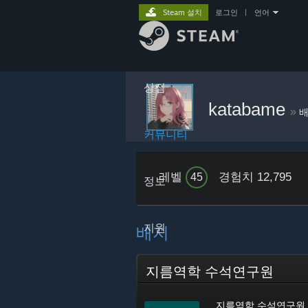
Steam 설치
로그인
|
언어
상점
katabame
»
커뮤니티
레벨
경험치 12,795
45
정보
지원
배지
지름역학 수석연구원
지름역학 수석연구원