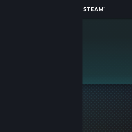
Giriş yap
Mağaza
Kapnah
Topluluk
Hakkında
Destek
Dili değiştir
Steam mobil uygulamasını yükle
Masaüstü internet sitesini görüntüle