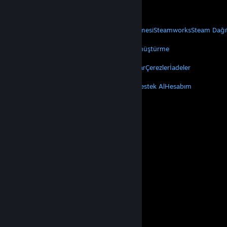
Mobil Uygulamaları Edin
STEAM
Steam Hakkında
Steam Abonelik Sözleşmesi
Steamworks
Steam Dağı
VALVE
Valve Hakkında
Kariyer
Donanım
Geri Dönüştürme
YASAL
Gizlilik
Erişilebilirlik
Bildirimler ve Politikalar
Çerezler
İadeler
DAHA FAZLA
Steam'i Yükle
Mobil Uygulamaları Edin
Destek Al
Hesabım
© Valve Corporation. Tüm hakları saklıdır. Tüm ticari
markalar, ABD ve diğer ülkelerde ilgili sahiplerinin
mülkiyetindedir.
Gizlilik Politikası
|
Yasal Bilgi
|