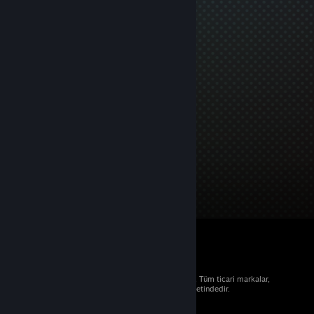
© 2026 Valve Corporation. Tüm hakları saklıdır. Tüm ticari markalar,
ABD ve diğer ülkelerde ilgili sahiplerinin mülkiyetindedir.
Geçerli yerlerde fiyatlara KDV dâhildir.