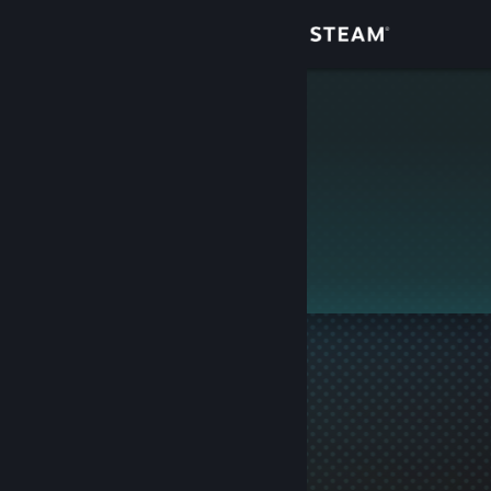
Giriş yap
Mağaza
Shafto
Topluluk
Hakkında
Bu profil gizlidir.
Destek
Dili değiştir
Steam mobil uygulamasını yükle
Masaüstü internet sitesini görüntüle