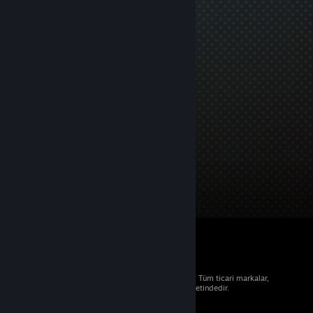
© 2026 Valve Corporation. Tüm hakları saklıdır. Tüm ticari markalar,
ABD ve diğer ülkelerde ilgili sahiplerinin mülkiyetindedir.
Geçerli yerlerde fiyatlara KDV dâhildir.