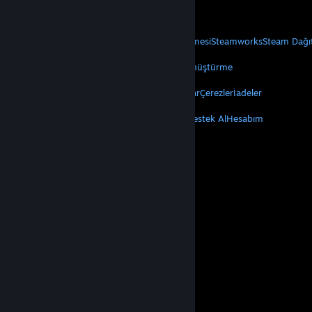
Mobil Uygulamaları Edin
STEAM
Steam Hakkında
Steam Abonelik Sözleşmesi
Steamworks
Steam Dağı
VALVE
Valve Hakkında
Kariyer
Donanım
Geri Dönüştürme
YASAL
Gizlilik
Erişilebilirlik
Bildirimler ve Politikalar
Çerezler
İadeler
DAHA FAZLA
Steam'i Yükle
Mobil Uygulamaları Edin
Destek Al
Hesabım
© Valve Corporation. Tüm hakları saklıdır. Tüm ticari
markalar, ABD ve diğer ülkelerde ilgili sahiplerinin
mülkiyetindedir.
Gizlilik Politikası
|
Yasal Bilgi
|